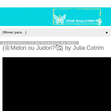
▼
quarta-feira, 17 de fevereiro de 2021
{🌼Midori ou Judori?🥰} by Julia Cotrim