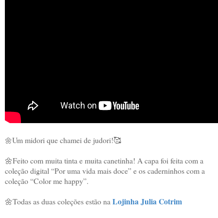
Um midori que chamei de judori!🥰 

🌼
🌼Feito com muita tinta e muita canetinha! A capa foi feita com a 
coleção digital “Por uma vida mais doce” e os caderninhos com a 
coleção “Color me happy”.  

Lojinha Julia Cotrim
🌼Todas as duas coleções estão na 