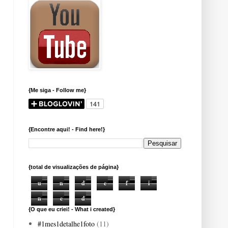
{Me siga - Follow me}
{Encontre aqui! - Find here!}
{total de visualizações de página}
u
n
d
e
f
i
n
e
d
{O que eu criei! - What i created}
#1mes1detalhe1foto
(11)