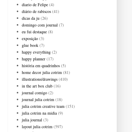
diario de Felipe
(4)
diário de rabiscos
(41)
dicas da ju
(26)
domingo com journal
(7)
eu fui destaque
(8)
exposição
(3)
glue book
(7)
happy everything
(2)
happy planner
(17)
história em quadrinhos
(5)
home decor julia cotrim
(81)
illustrations/drawings
(410)
in the art box club
(16)
journal comigo
(2)
journal julia cotrim
(18)
julia cotrim creative team
(151)
julia cotrim na midia
(9)
julia journal
(3)
layout julia cotrim
(597)