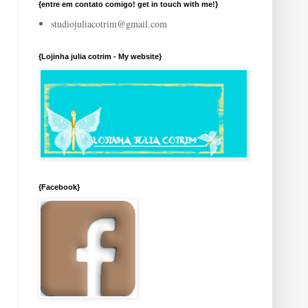
{entre em contato comigo! get in touch with me!}
studiojuliacotrim@gmail.com
{Lojinha julia cotrim - My website}
{Facebook}