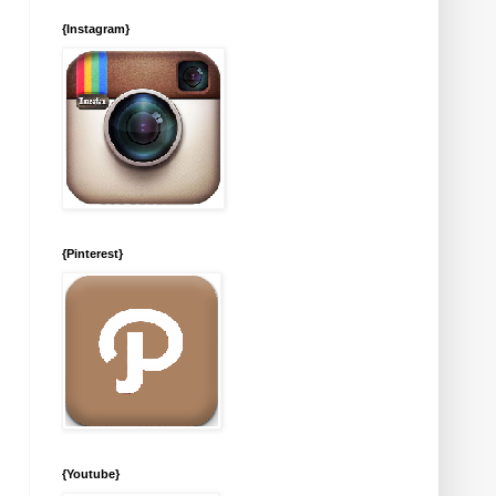
{Instagram}
{Pinterest}
{Youtube}