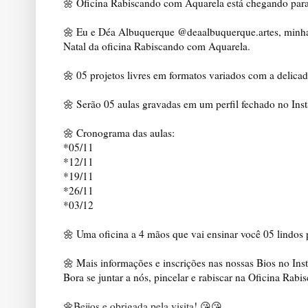
🌼 
Oficina Rabiscando com Aquarela está chegando para en
🌼 Eu e Déa Albuquerque @deaalbuquerque.artes, minha a
Natal da oficina Rabiscando com Aquarela. 

🌼 05 projetos livres em formatos variados com a delicad
🌼 Serão 05 aulas gravadas em um perfil fechado no Inst
🌼 Cronograma das aulas:

*05/11

*12/11

*19/11

*26/11

*03/12

🌼 Uma oficina a 4 mãos que vai ensinar você 05 lindos pr
🌼 Mais informações e inscrições nas nossas Bios no Ins
Bora se juntar a nós, pincelar e rabiscar na Oficina Ra
🌼
Beijos e obrigada pela visita!
 😘😘