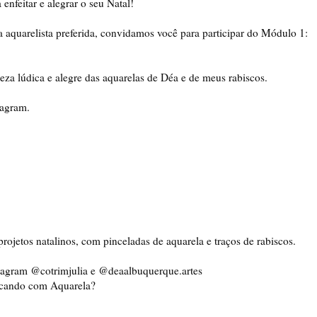
feitar e alegrar o seu Natal!

quarelista preferida, convidamos você para participar do Módulo 1: 
eza lúdica e alegre das aquarelas de Déa e de meus rabiscos. 

agram. 

ojetos natalinos, com pinceladas de aquarela e traços de rabiscos. 

tagram @cotrimjulia e @deaalbuquerque.artes 

biscando com Aquarela?