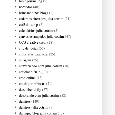
bible journaling
(2)
bordados
(40)
brincando nos blogs
(1)
cadernos alterados julia cotrim
(21)
café do scrap
(2)
calendários julia cotrim
(5)
canvas estampados julia cotrim
(47)
CCB creative crew
(28)
clic de ideias
(55)
clube asas para voar
(25)
colagem
(35)
conversando com julia cotrim
(70)
cotidiano 2018
(10)
crop online
(13)
crush por rabiscos
(71)
december daily
(27)
decorando com julia cotrim
(58)
desafios
(149)
desafios julia cotrim
(7)
destaque blog julia cotrim
(12)