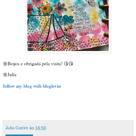
Beijos e obrigada pela visita!
🌼
 😘😘
Julia
🌼
follow my blog with bloglovin
Julia Cotrim
às
16:50