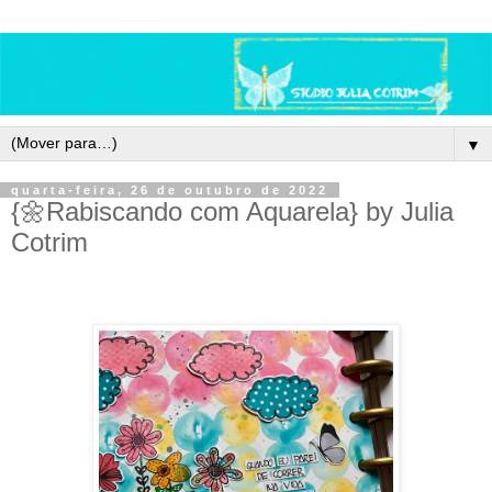
▼
quarta-feira, 26 de outubro de 2022
{🌼Rabiscando com Aquarela} by Julia
Cotrim