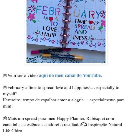
aqui no meu canal do YouTube
Vem ver o vídeo 
.
🌼
February a time to spread love and happiness… especially to 
🌼
myself!

Fevereiro, tempo de espalhar amor a alegria… especialmente para 
mim!

🌼Mais um spread para meu Happy Planner. Rabisquei com 
canetinhas e estênceis e adorei o resultado!🥰 Inspiração Natural 
Life Chirp