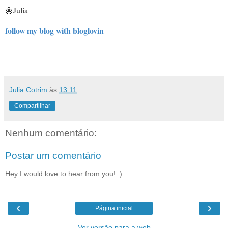
🌼
Julia
follow my blog with bloglovin
Julia Cotrim
às
13:11
Compartilhar
Nenhum comentário:
Postar um comentário
Hey I would love to hear from you! :)
‹
›
Página inicial
Ver versão para a web