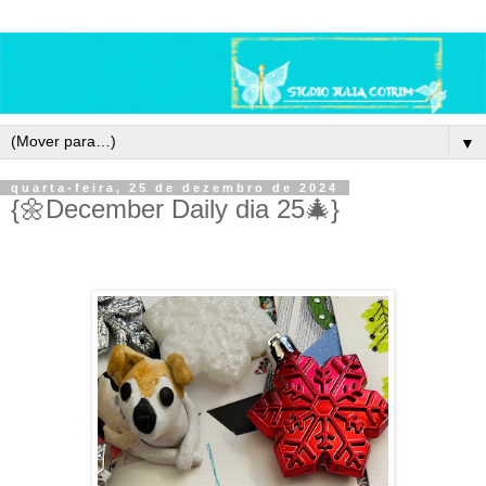
▼
quarta-feira, 25 de dezembro de 2024
{🌼December Daily dia 25🎄}