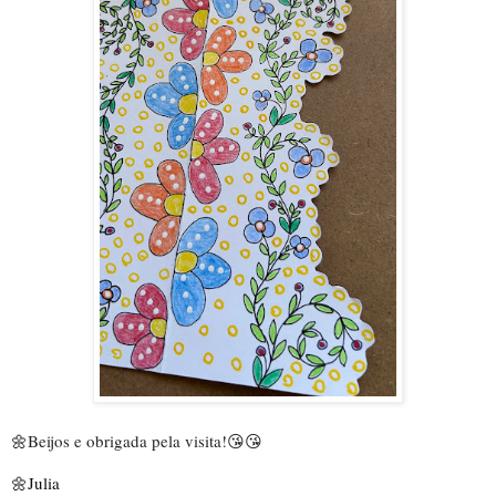
🌼
Beijos e obrigada pela visita!
😘😘
🌼Julia